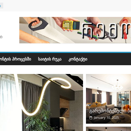
ა
ა
ა
ა
ი
ᲝᲜᲢᲘᲡ ᲞᲠᲝᲪᲔᲡᲨᲘ
ᲡᲐᲘᲢᲘᲡ ᲠᲣᲙᲐ
ᲙᲝᲜᲢᲐᲥᲢᲘ
გარემონტებული ბ
January 10, 2025